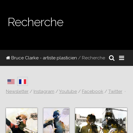
Recherche
Bruce Clarke - artiste plasticien
/ Recherche
Newsletter
/
Instagram
/
Youtube
/
Facebook
/
Twitter
·