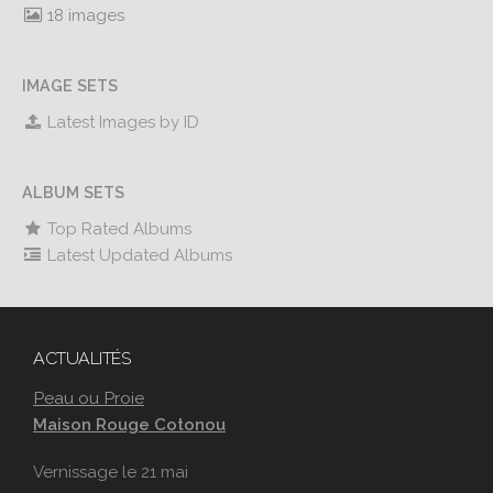
18 images
IMAGE SETS
Latest Images by ID
ALBUM SETS
Top Rated Albums
Latest Updated Albums
ACTUALITÉS
Peau ou Proie
Maison Rouge Cotonou
Vernissage le 21 mai