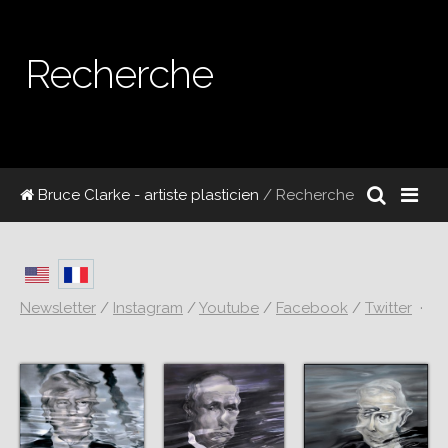
Recherche
Bruce Clarke - artiste plasticien
/ Recherche
Newsletter
/
Instagram
/
Youtube
/
Facebook
/
Twitter
·