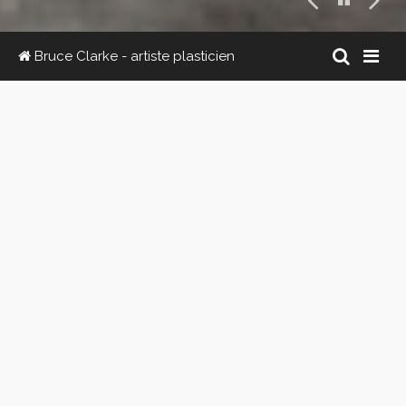
Bruce Clarke - artiste plasticien
Newsletter
/
Instagram
/
Youtube
/
Facebook
/
Twitter
·