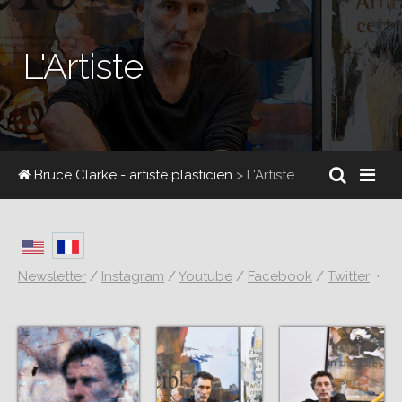
L'Artiste
Bruce Clarke - artiste plasticien
> L'Artiste
Newsletter
/
Instagram
/
Youtube
/
Facebook
/
Twitter
·