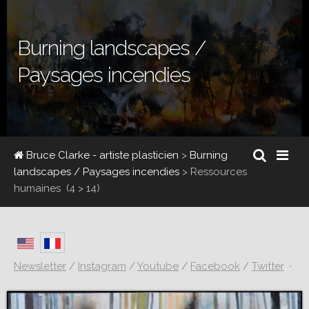
Burning landscapes /
Paysages incendies
Bruce Clarke - artiste plasticien
>
Burning
landscapes / Paysages incendies
>
Ressources
humaines
(4 > 14)
Newsletter
/
Instagram
/
Youtube
/
Facebook
/
Twitter
·