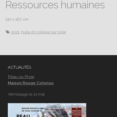
Ressources humaines
130 x 167 cm
2021
,
huile et collage sur toile
ACTUALITÉS
Peau ou Proie
Maison Rouge Cotonou
Vernissage le 21 mai