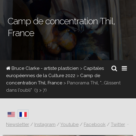
Camp de concentration Thil,
France
Bruce Clarke - artiste plasticien
>
Capitales
européennes de la Culture 2022
>
Camp de
concentration Thil, France
>
Panorama Thil, "...Glissent
dans l'oubli"
(3 > 7)
Newsletter
/
Instagram
/
Youtube
/
Facebook
/
Twitter
·