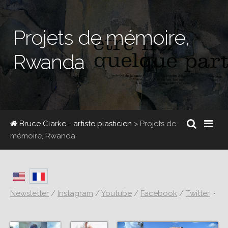
Projets de mémoire,
Rwanda
Bruce Clarke - artiste plasticien
> Projets de
mémoire, Rwanda
Newsletter
/
Instagram
/
Youtube
/
Facebook
/
Twitter
·