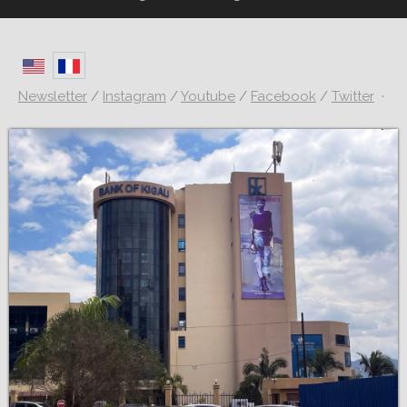
Newsletter
/
Instagram
/
Youtube
/
Facebook
/
Twitter
·