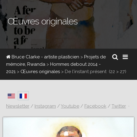
Œuvres originales
Bruce Clarke - artiste plasticien
>
Projets de
mémoire, Rwanda
>
Hommes debout 2014 -
2021
>
Œuvres originales
>
De l'instant présent
(22 > 27)
Newsletter
/
Instagram
/
Youtube
/
Facebook
/
Twitter
·