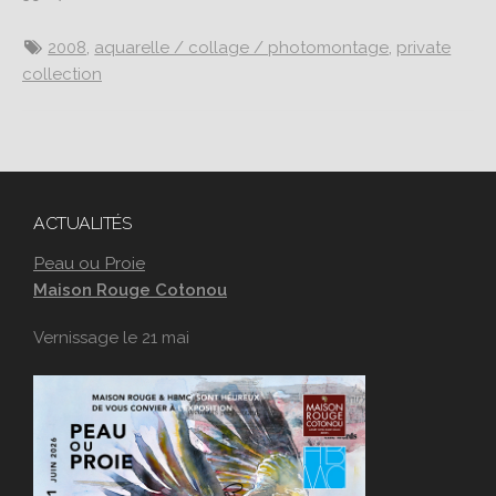
2008
,
aquarelle / collage / photomontage
,
private
collection
ACTUALITÉS
Peau ou Proie
Maison Rouge Cotonou
Vernissage le 21 mai