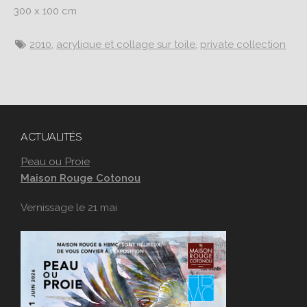
300 x 100 cm
2010
,
acrylique et collage sur toile
,
private collection
ACTUALITÉS
Peau ou Proie
Maison Rouge Cotonou
Vernissage le 21 mai