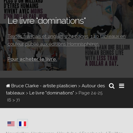
Le livre "dominations"
Textes français et anglais, 224 pages, 140 tableaux en
couleur, publié aux éditions Homnisphères.
Pour acheter le livre.
Bruce Clarke - artiste plasticien
>
Autour des
tableaux
>
Le livre "dominations"
>
Page 24-25
(6 > 7)