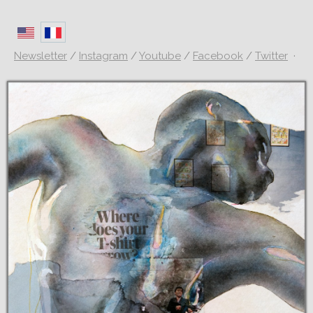
Newsletter
/
Instagram
/
Youtube
/
Facebook
/
Twitter
·