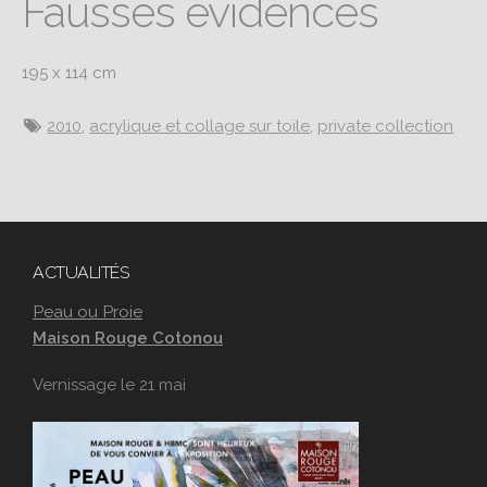
Fausses évidences
195 x 114 cm
2010
,
acrylique et collage sur toile
,
private collection
ACTUALITÉS
Peau ou Proie
Maison Rouge Cotonou
Vernissage le 21 mai