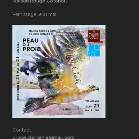
Maison Rouge Cotonou
Vernissage le 21 mai
Contact
bruce.clarke3[a]gmail.com