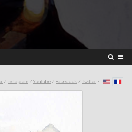
er
/
Instagram
/
Youtube
/
Facebook
/
Twitter
·