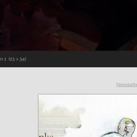
in 1
(23 > 34)
Newslett