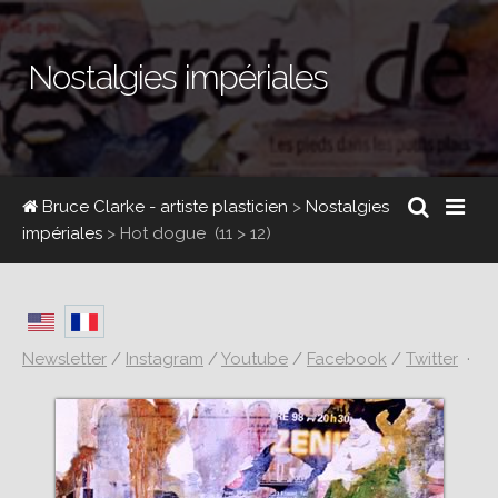
Nostalgies impériales
Bruce Clarke - artiste plasticien
>
Nostalgies
impériales
>
Hot dogue
(11 > 12)
Newsletter
/
Instagram
/
Youtube
/
Facebook
/
Twitter
·