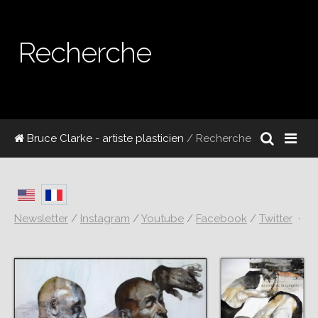
Recherche
Bruce Clarke - artiste plasticien
/ Recherche
Newsletter
/
Instagram
/
Youtube
/
Facebook
/
Twitter
·