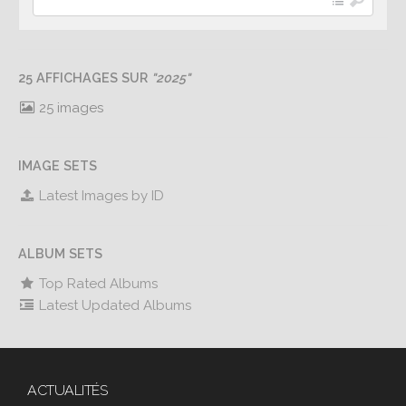
25 AFFICHAGES SUR
"2025"
25 images
IMAGE SETS
Latest Images by ID
ALBUM SETS
Top Rated Albums
Latest Updated Albums
ACTUALITÉS