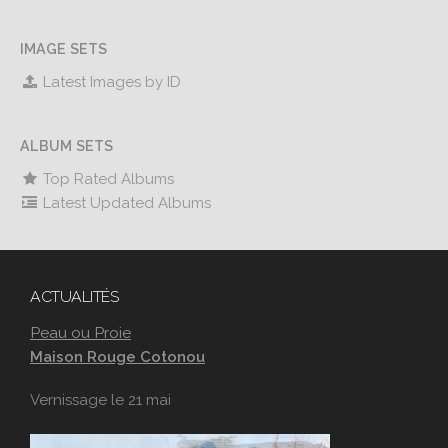
IMAGE SETS
Latest Images by ID
ALBUM SETS
Top Rated Albums
Latest Updated Albums
ACTUALITÉS
Peau ou Proie
Maison Rouge Cotonou
Vernissage le 21 mai