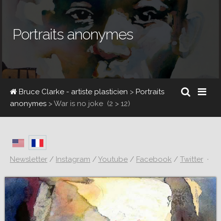
Portraits anonymes
Bruce Clarke - artiste plasticien
>
Portraits
anonymes
>
War is no joke
(2 > 12)
Newsletter
/
Instagram
/
Youtube
/
Facebook
/
Twitter
·