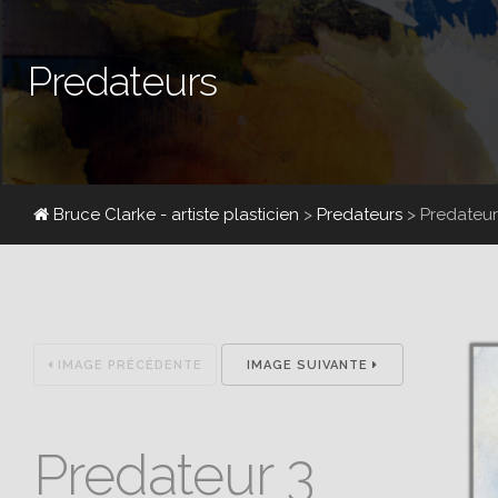
Predateurs
Bruce Clarke - artiste plasticien
>
Predateurs
>
Predateu
IMAGE PRÉCÉDENTE
IMAGE SUIVANTE
Predateur 3