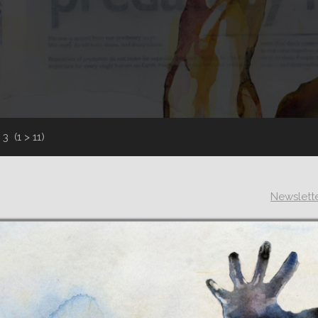
r 3
(1 > 11)
Newslett