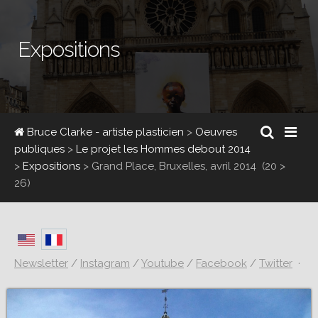
Expositions
Bruce Clarke - artiste plasticien
>
Oeuvres
publiques
>
Le projet les Hommes debout 2014
>
Expositions
>
Grand Place, Bruxelles, avril 2014
(20 >
26)
Newsletter
/
Instagram
/
Youtube
/
Facebook
/
Twitter
·