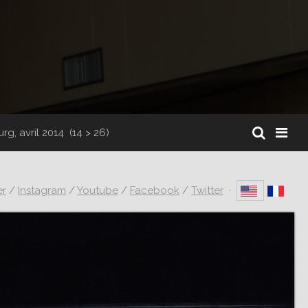
g, avril 2014
(14 > 26)
er
/
Instagram
/
Youtube
/
Facebook
/
Twitter
·