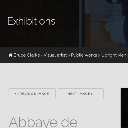
Exhibitions
Bruce Clarke - Visual artist
>
Public works
>
Upright Men 
PREVIOUS IMAGE
NEXT IMAGE
Abbaye de