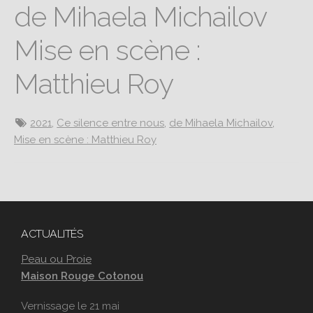
de Mihaela Michailov
Mise en scène :
Matthieu Roy
2021
,
Ce silence entre nous
,
de Mihaela Michailov
,
Mise en scène : Matthieu Roy
ACTUALITÉS
Peau ou Proie
Maison Rouge Cotonou
Vernissage le 21 mai