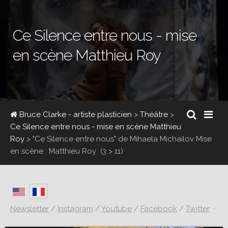
Ce Silence entre nous - mise
en scène Matthieu Roy
Bruce Clarke - artiste plasticien
>
Théâtre
>
Ce Silence entre nous - mise en scène Matthieu
Roy
>
"Ce Silence entre nous" de Mihaela Michailov Mise
en scène : Matthieu Roy
(3 > 11)
Newsletter
/
Instagram
/
Youtube
/
Facebook
/
Twitter
·