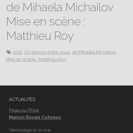
de Mihaela Michailov
Mise en scène :
Matthieu Roy
2021
,
Ce silence entre nous
,
de Mihaela Michailov
,
Mise en scène : Matthieu Roy
ACTUALITÉS
Peau ou Proie
Maison Rouge Cotonou
Vernissage le 21 mai