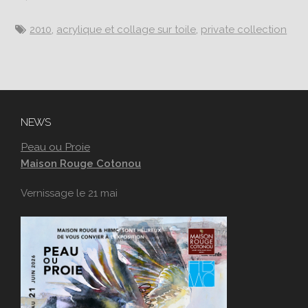
2010
,
acrylique et collage sur toile
,
private collection
NEWS
Peau ou Proie
Maison Rouge Cotonou
Vernissage le 21 mai