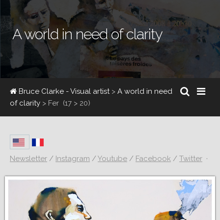
A world in need of clarity
Bruce Clarke - Visual artist
>
A world in need
of clarity
>
Fer
(17 > 20)
Newsletter
/
Instagram
/
Youtube
/
Facebook
/
Twitter
·