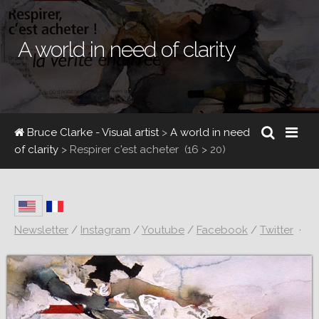
A world in need of clarity
Bruce Clarke - Visual artist
>
A world in need
of clarity
>
Respirer c'est acheter
(16 > 20)
Newsletter
/
Instagram
/
Youtube
/
Facebook
/
Twitter
·