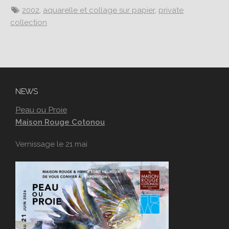
2002
,
aquarelle et collage sur papier
,
private
collection
NEWS
Peau ou Proie
Maison Rouge Cotonou
Vernissage le 21 mai