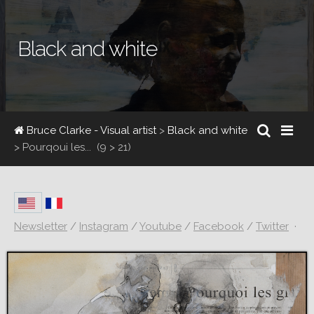
Black and white
Bruce Clarke - Visual artist
>
Black and white
>
Pourqoui les...
(9 > 21)
Newsletter
/
Instagram
/
Youtube
/
Facebook
/
Twitter
·