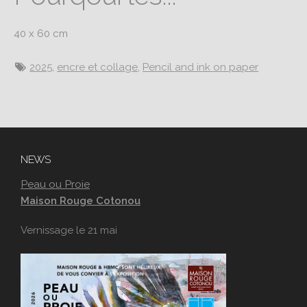
40 x 60 cm
2025
,
encre et collage
,
Pencil and ink on paper
NEWS
Peau ou Proie
Maison Rouge Cotonou
Vernissage le 21 mai