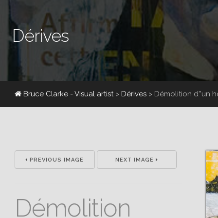
Dérives
Bruce Clarke - Visual artist
>
Dérives
>
Démolition d''u
PREVIOUS IMAGE
NEXT IMAGE
Démolition