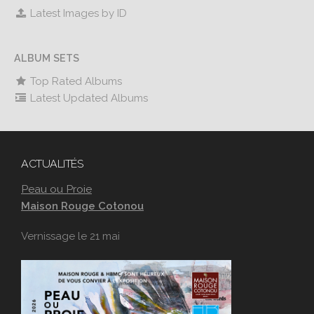
Latest Images by ID
ALBUM SETS
Top Rated Albums
Latest Updated Albums
ACTUALITÉS
Peau ou Proie
Maison Rouge Cotonou
Vernissage le 21 mai