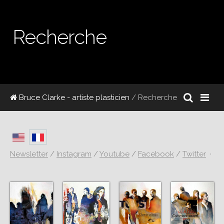
Recherche
Bruce Clarke - artiste plasticien
/ Recherche
Newsletter
/
Instagram
/
Youtube
/
Facebook
/
Twitter
·