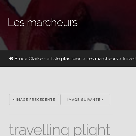
Les marcheurs
Bruce Clarke - artiste plasticien
>
Les marcheurs
>
travel
IMAGE PRÉCÉDENTE
IMAGE SUIVANTE
travelling plight