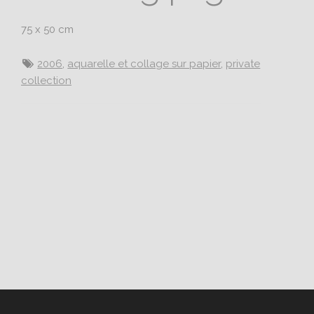
75 x 50 cm
2006
,
aquarelle et collage sur papier
,
private
collection