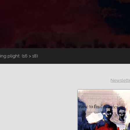
ling plight
(16 > 18)
Newslett