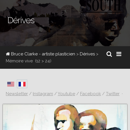
Dérives
Bruce Clarke - artiste plasticien
>
Dérives
>
Mémoire vive
(12 > 24)
Newsletter
/
Instagram
/
Youtube
/
Facebook
/
Twitter
·