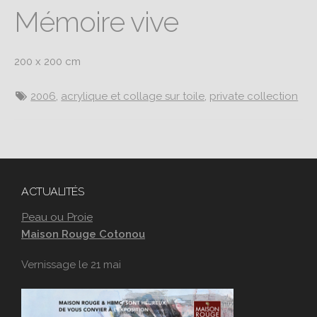
Mémoire vive
200 x 200 cm
2006
,
acrylique et collage sur toile
,
private collection
ACTUALITÉS
Peau ou Proie
Maison Rouge Cotonou
Vernissage le 21 mai