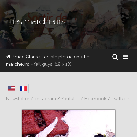
Les marcheurs
Bruce Clarke - artiste plasticien
>
Les
marcheurs
>
fall guys
(18 > 18)
Newsletter
/
Instagram
/
Youtube
/
Facebook
/
Twitter
·