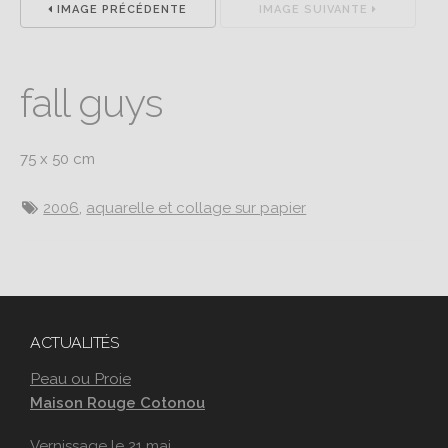
IMAGE PRÉCÉDENTE
IMAGE SUIVANTE
fall guys
75 x 50 cm
2006
,
aquarelle et collage sur papier
ACTUALITÉS
Peau ou Proie
Maison Rouge Cotonou
Vernissage le 21 mai