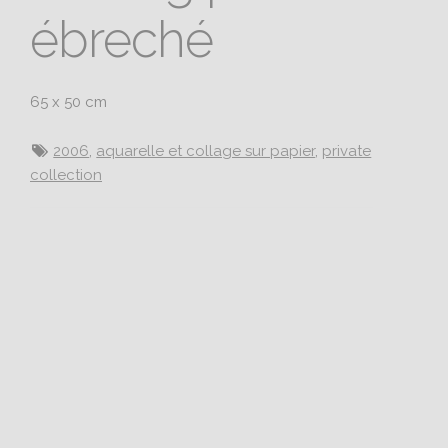
ébreché
65 x 50 cm
2006
,
aquarelle et collage sur papier
,
private
collection