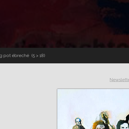
ng pot ébreché
(5 > 18)
Newslett