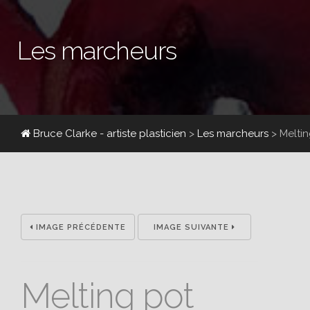
Les marcheurs
Bruce Clarke - artiste plasticien
>
Les marcheurs
>
Melti
IMAGE PRÉCÉDENTE
IMAGE SUIVANTE
Melting pot