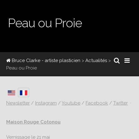
Peau ou Proie
Bruce Clarke - artiste plasticien
>
Actualités
>
Peau ou Proie
Newsletter
/
Instagram
/
Youtube
/
Facebook
/
Twitter
·
Maison Rouge Cotonou
Vernissage le 21 mai