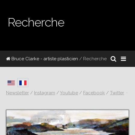
Recherche
Bruce Clarke - artiste plasticien
/ Recherche
Newsletter
/
Instagram
/
Youtube
/
Facebook
/
Twitter
·