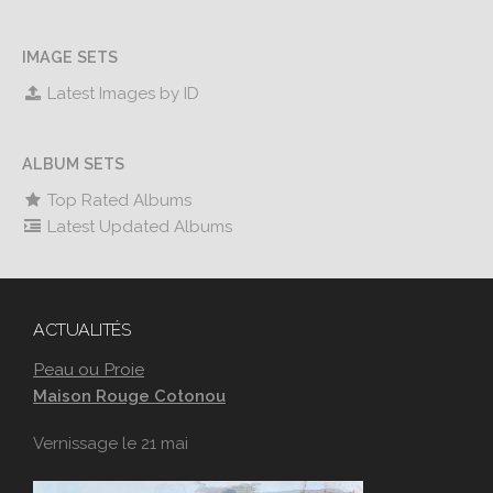
IMAGE SETS
Latest Images by ID
ALBUM SETS
Top Rated Albums
Latest Updated Albums
ACTUALITÉS
Peau ou Proie
Maison Rouge Cotonou
Vernissage le 21 mai