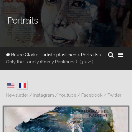
Portraits
Bruce Clarke - artiste plasticien
>
Portraits
>
Only the Lonely (Emmy Pankhurst)
(3 > 21)
Newsletter
/
Instagram
/
Youtube
/
Facebook
/
Twitter
·