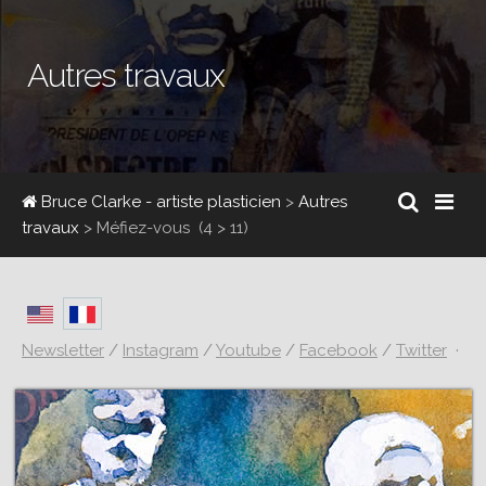
Autres travaux
Bruce Clarke - artiste plasticien
>
Autres
travaux
>
Méfiez-vous
(4 > 11)
Newsletter
/
Instagram
/
Youtube
/
Facebook
/
Twitter
·