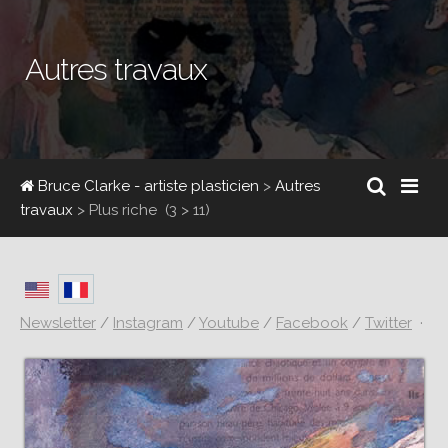
Autres travaux
Bruce Clarke - artiste plasticien
>
Autres
travaux
>
Plus riche
(3 > 11)
Newsletter
/
Instagram
/
Youtube
/
Facebook
/
Twitter
·